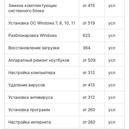
Замена комплектующих
от 415
усл
системного блока
Установка ОС Windows 7, 8, 10, 11
от 519
усл
Разблокировка Windows
623
усл
Восстановление загрузки
364
усл
Аппаратный ремонт ноутбуков
от 509
усл
Настройка компьютера
от 312
усл
Удаление вирусов
от 415
усл
Установка антивируса
от 312
усл
Установка программ
от 260
усл
Настройка интернета
от 260
усл